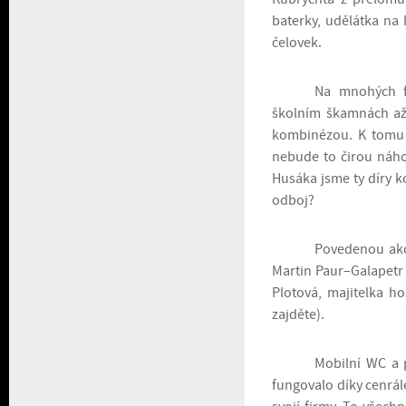
baterky, udělátka n
čelovek.
Na mnohých f
školním škamnách až 
kombinézou. K tomu j
nebude to čirou náh
Husáka jsme ty díry k
odboj?
Povedenou akci
Martin Paur–Galapetr 
Plotová, majitelka h
zajděte).
Mobilní WC a p
fungovalo díky cenrále