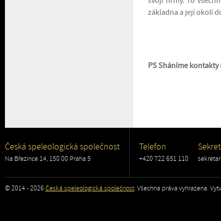
svojí firmy. To všech
základna a její okolí 
PS Sháníme kontakty n
Česká speleologická společnost
Telefon
Sekret
Na Březince 14, 150 00 Praha 5
+420 722 651 110
sekreta
© 2014 - 2026
Česká speleologická společnost
. Všechna práva vyhrazena. Vytv