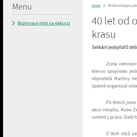
Menu
Úvod
40 let od objevu j
>
40 let od
Rezervace míst na exkurzi
krasu
Setkání jeskyňářů tetí
Zcela nehistor
kterou spojovalo jed
objevitelů Martiny n
špatně organizují osla
Po létech jsme 
akce nevyšla, Kuba Ze
uvolnit z práce. Další 
Z těch otců za