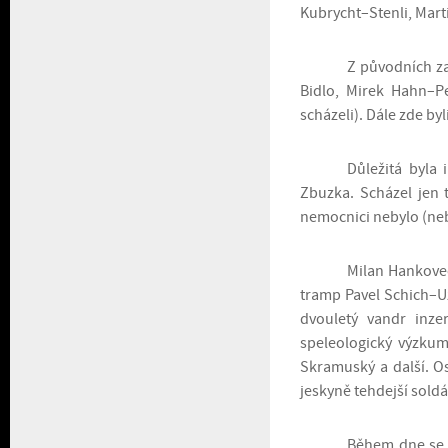
Kubrycht–Stenli, Mart
Z původních zak
Bidlo, Mirek Hahn–
scházeli). Dále zde by
Důležitá byla 
Zbuzka. Scházel jen 
nemocnici nebylo (neb
Milan Hankovec
tramp Pavel Schich–Uz
dvouletý vandr inz
speleologický výzkum.
Skramuský a další. Os
jeskyně tehdejší soldá
Během dne se a