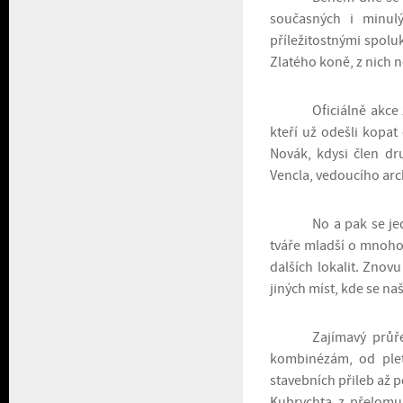
současných i minulý
příležitostnými spolu
Zlatého koně, z nich 
Oficiálně akce
kteří už odešli kopat
Novák, kdysi člen dr
Vencla, vedoucího ar
No a pak se je
tváře mladší o mnoho 
dalších lokalit. Znovu
jiných míst, kde se naš
Zajímavý průř
kombinézám, od plet
stavebních přileb až 
Kubrychta z přelomu 