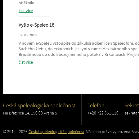
oběžníku.
číst více
Vyšlo e-Speleo 16
02. 05. 2026
V novém e-Speleu vstoupíte do zákulisí udílení cen Speleofóra, do
Suchého žlebu, do exkurzních jeskyní v rámci Mezinárodního spe
Brazílii nebo do údolí bezejmenného potoka v Krkonoších. Přeje
číst více
Česká speleologická společnost
Telefon
Sekret
Na Březince 14, 150 00 Praha 5
+420 722 651 110
sekreta
© 2014 - 2026
Česká speleologická společnost
. Všechna práva vyhrazena. Vytv