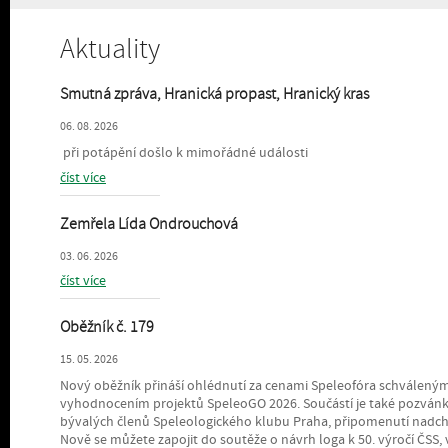
Aktuality
Smutná zpráva, Hranická propast, Hranický kras
06. 08. 2026
při potápění došlo k mimořádné události
číst více
Zemřela Lída Ondrouchová
03. 06. 2026
číst více
Oběžník č. 179
15. 05. 2026
Nový oběžník přináší ohlédnutí za cenami Speleofóra schválený
vyhodnocením projektů SpeleoGO 2026. Součástí je také pozvánk
bývalých členů Speleologického klubu Praha, připomenutí nadcháze
Nově se můžete zapojit do soutěže o návrh loga k 50. výročí ČSS, 