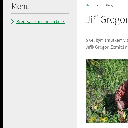
Menu
Úvod
Jiří Gregor
>
Jiří Grego
Rezervace míst na exkurzi
S velikým smutkem v s
Jiřík Gregor. Zemřel n