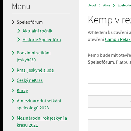
Menu
Úvod
Akce
Speleof
>
>
Kemp v re
Speleofórum
Aktuální ročník
Vzhledem k uzavření a
otevření
Campu Relax
Historie Speleofóra
Podzimní setkání
Kemp bude mít otevřen
jeskyňářů
Speleofórum
. Platbu
Kras, jeskyně a lidé
Český neKras
Kurzy
V. mezinárodní setkání
speleologů 2023
Mezinárodní rok jeskyní a
krasu 2021