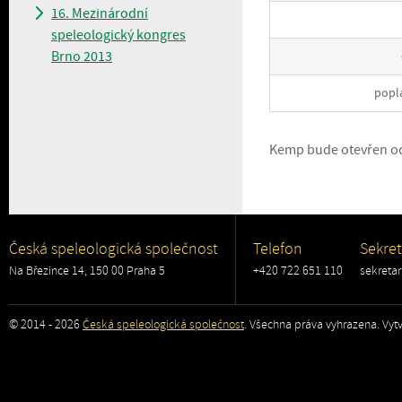
16. Mezinárodní
speleologický kongres
Brno 2013
popl
Kemp bude otevřen od
Česká speleologická společnost
Telefon
Sekret
Na Březince 14, 150 00 Praha 5
+420 722 651 110
sekreta
© 2014 - 2026
Česká speleologická společnost
. Všechna práva vyhrazena. Vytv