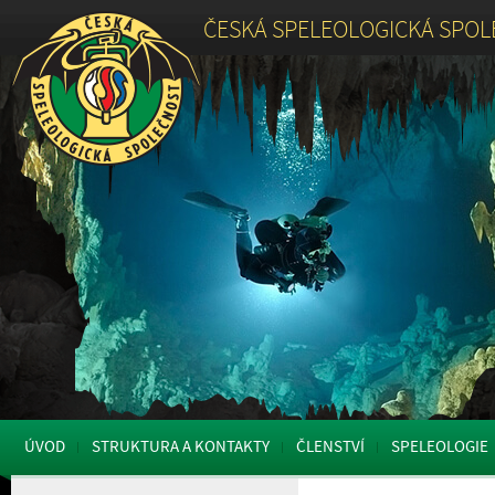
ČESKÁ SPELEOLOGICKÁ SPO
ÚVOD
STRUKTURA A KONTAKTY
ČLENSTVÍ
SPELEOLOGIE