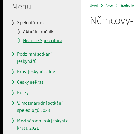
Menu
Úvod
Akce
Speleof
>
>
Němcovy-
Speleofórum
Aktuální ročník
Historie Speleofóra
Podzimní setkání
jeskyňářů
Kras, jeskyně a lidé
Český neKras
Kurzy
V. mezinárodní setkání
speleologů 2023
Mezinárodní rok jeskyní a
krasu 2021