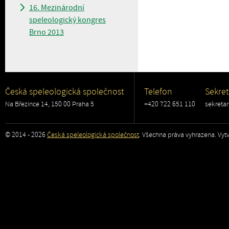
16. Mezinárodní
speleologický kongres
Brno 2013
Česká speleologická společnost
Telefon
Sekret
Na Březince 14, 150 00 Praha 5
+420 722 651 110
sekreta
© 2014 - 2026
Česká speleologická společnost
. Všechna práva vyhrazena. Vytv