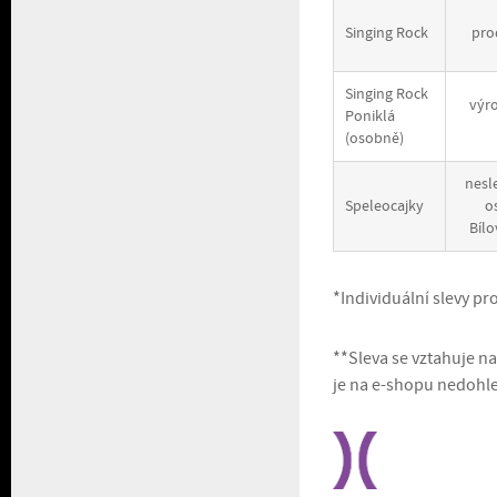
Singing Rock
pro
Singing Rock
výro
Poniklá
(osobně)
nesl
Speleocajky
o
Bílo
*Individuální slevy p
**Sleva se vztahuje n
je na e-shopu nedohl