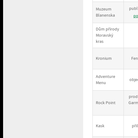
publ
Muzeum
Blanenska
po
Dům přírody
Moravský
kras
Kronium
Fen
Adventure
obje
Menu
prod
Rock Point
Garm
Kask
při