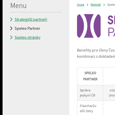
Menu
Úvod
Partneři
Spele
>
>
Strategičtí partneři
Speleo Partner
Speleo stránky
Benefity pro členy Če
kombinaci s dokladem 
SPELEO
PARTNER
Správa
vst
jeskyní ČR
(mi
Flascharův
důl Odry