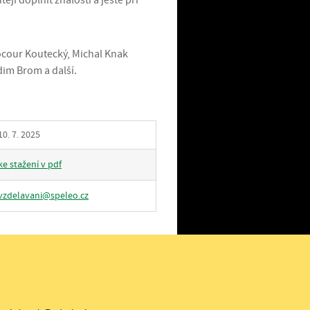
tějí doplnit znalosti a ještě při
ocour Koutecký, Michal Knak
dim Brom a další.
10. 7. 2025
ke stažení v pdf
vzdelavani@speleo.cz