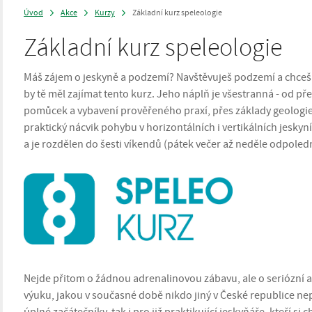
Úvod
Akce
Kurzy
Základní kurz speleologie
>
>
>
Základní kurz speleologie
Máš zájem o jeskyně a podzemí? Navštěvuješ podzemí a chceš
by tě měl zajímat tento kurz. Jeho náplň je všestranná - od p
pomůcek a vybavení prověřeného praxí, přes základy geologie,
praktický nácvik pohybu v horizontálních i vertikálních jeskyn
a je rozdělen do šesti víkendů (pátek večer až neděle odpoled
Nejde přitom o žádnou adrenalinovou zábavu, ale o seriózní a
výuku, jakou v současné době nikdo jiný v České republice ne