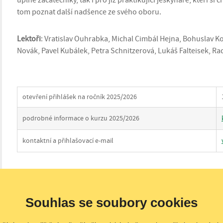
úplné začátečníky, tak i pro již praktikující jeskyňáře, kteří si ch
tom poznat další nadšence ze svého oboru.
Lektoři
: Vratislav Ouhrabka, Michal Cimbál Hejna, Bohuslav K
Novák, Pavel Kubálek, Petra Schnitzerová, Lukáš Falteisek, Ra
otevření přihlášek na ročník 2025/2026
podrobné informace o kurzu 2025/2026
kontaktní a přihlašovací e-mail
Souhlas se soubory cookies