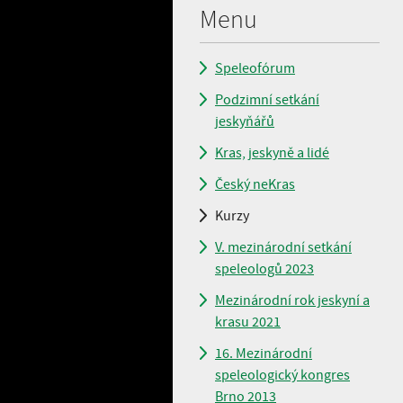
Menu
Speleofórum
Podzimní setkání
jeskyňářů
Kras, jeskyně a lidé
Český neKras
Kurzy
V. mezinárodní setkání
speleologů 2023
Mezinárodní rok jeskyní a
krasu 2021
16. Mezinárodní
speleologický kongres
Brno 2013