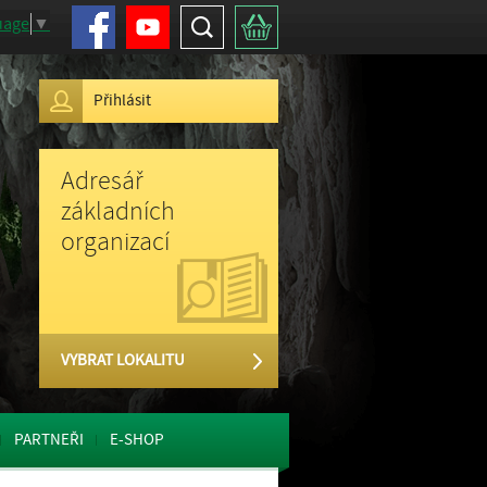
Facebook
Youtube
Hledat
Košík
uage
▼
Přihlásit
Adresář
základních
organizací
VYBRAT LOKALITU
PARTNEŘI
E-SHOP