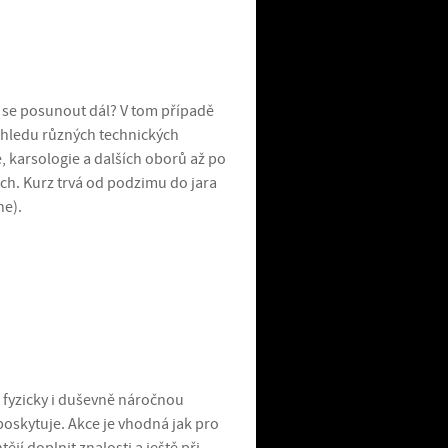
 se posunout dál? V tom případě
řehledu různých technických
 karsologie a dalších oborů až po
ích. Kurz trvá od podzimu do jara
ne).
 fyzicky i duševně náročnou
poskytuje. Akce je vhodná jak pro