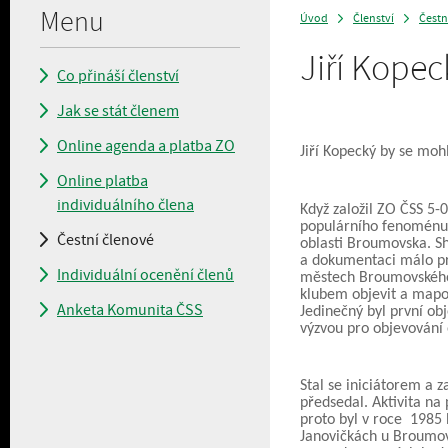
Menu
Úvod
Členství
Čestn
>
>
Jiří Kopec
Co přináší členství
Jak se stát členem
Online agenda a platba ZO
Jiří Kopecký by se moh
Online platba
individuálního člena
Když založil ZO ČSS 5-
populárního fenoménu 
Čestní členové
oblasti Broumovska. Sh
a dokumentaci málo pr
Individuální ocenění členů
městech Broumovského 
klubem objevit a mapov
Anketa Komunita ČSS
Jedinečný byl první ob
výzvou pro objevování
Stal se iniciátorem a 
předsedal. Aktivita na
proto byl v roce 1985
Janovičkách u Broumov