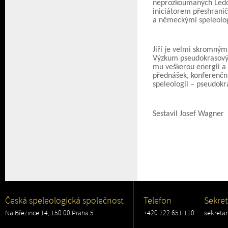
neprozkoumaných Ledový
iniciátorem přeshrani
a německými speleolog
Jiří je velmi skromný
Výzkum pseudokrasovýc
mu veškerou energii a 
přednášek, konferenční
speleologii – pseudokr
Sestavil Josef Wagner
Česká speleologická společnost
Telefon
Sekret
Na Březince 14, 150 00 Praha 5
+420 722 651 110
sekreta