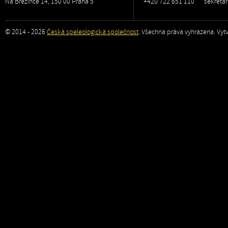
Na Březince 14, 150 00 Praha 5
+420 722 651 110
sekreta
© 2014 - 2026
Česká speleologická společnost
. Všechna práva vyhrazena. Vytv