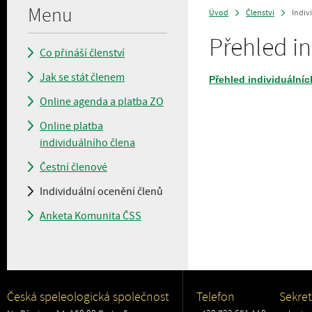
Menu
Úvod
Členství
Indiv
>
>
Přehled i
Co přináší členství
Jak se stát členem
Přehled individuální
Online agenda a platba ZO
Online platba
individuálního člena
Čestní členové
Individuální ocenění členů
Anketa Komunita ČSS
Česká speleologická společnost
Telefon
Sekret