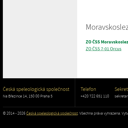
Moravskoslez
ZO ČSS Moravskoslez
ZO ČSS 7-01 Orcus
Česká speleologická společnost
Telefon
Sekret
Na Březince 14, 150 00 Praha 5
+420 722 651 110
sekreta
© 2014 - 2026
Česká speleologická společnost
. Všechna práva vyhrazena. Vytv