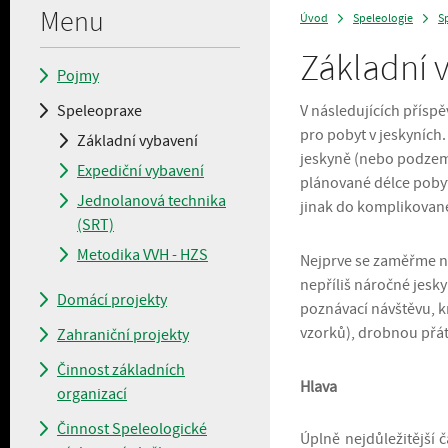
Menu
Úvod
Speleologie
S
>
>
Základní 
Pojmy
Speleopraxe
V následujících přísp
pro pobyt v jeskyních
Základní vybavení
jeskyně (nebo podzemí 
Expediční vybavení
plánované délce pobyt
Jednolanová technika
jinak do komplikovan
(SRT)
Metodika VVH - HZS
Nejprve se zaměřme n
nepříliš náročné jesk
Domácí projekty
poznávací návštěvu, k
vzorků), drobnou přá
Zahraniční projekty
Činnost základních
Hlava
organizací
Činnost Speleologické
Úplně nejdůležitější 