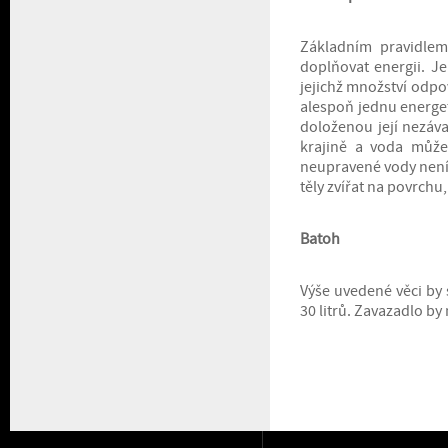
Základním pravidlem
doplňovat energii. J
jejichž množství odp
alespoň jednu energ
doloženou její nezáva
krajině a voda může
neupravené vody není 
těly zvířat na povrchu,
Batoh
Výše uvedené věci by 
30 litrů. Zavazadlo by