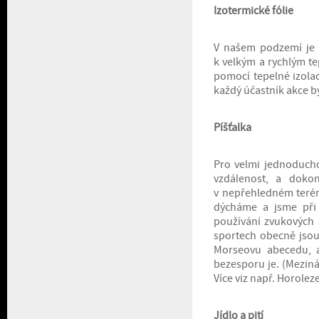
Izotermické fólie
V našem podzemí je 
k velkým a rychlým te
pomocí tepelné izolac
každý účastník akce by
Píšťalka
Pro velmi jednoducho
vzdálenost, a doko
v nepřehledném terén
dýcháme a jsme při
používání zvukových s
sportech obecně jsou 
Morseovu abecedu, al
bezesporu je. (Mezin
Více viz např. Horole
Jídlo a pití