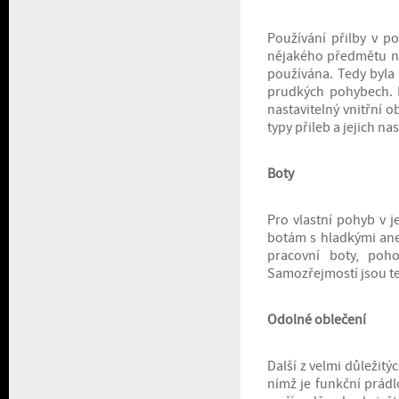
Používání přilby v 
nějakého předmětu na 
používána. Tedy byla 
prudkých pohybech. 
nastavitelný vnitřní 
typy přileb a jejich na
Boty
Pro vlastní pohyb v j
botám s hladkými ane
pracovní boty, poho
Samozřejmostí jsou te
Odolné oblečení
Další z velmi důležit
nímž je funkční prádl