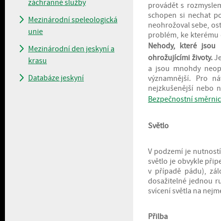
záchranné služby
provádět s rozmyslem
schopen si nechat po
Mezinárodní speleologická
neohrožoval sebe, ost
unie
problém, ke kterému d
Nehody, které jsou
Mezinárodní den jeskyní a
ohrožujícími životy.
Je
krasu
a jsou mnohdy neopak
Databáze jeskyní
významnější. Pro ná
nejzkušenější nebo ne
Bezpečnostní směrni
Světlo
V podzemí je nutností 
světlo je obvykle přip
v případě pádu), zá
dosažitelné jednou r
svícení světla na nej
Přilba