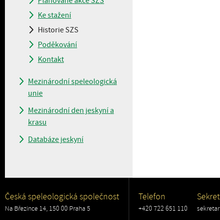
Plánované akce SZS
Ke stažení
Historie SZS
Poděkování
Kontakt
Mezinárodní speleologická
unie
Mezinárodní den jeskyní a
krasu
Databáze jeskyní
Česká speleologická společnost
Telefon
Sekret
Na Březince 14, 150 00 Praha 5
+420 722 651 110
sekreta