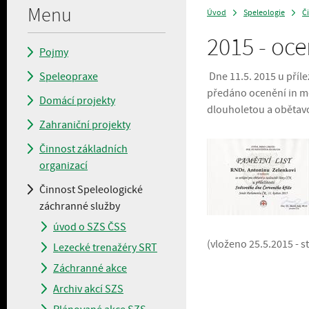
Menu
Úvod
Speleologie
Č
>
>
2015 - oc
Pojmy
Speleopraxe
Dne 11.5. 2015 u příl
předáno ocenění in m
Domácí projekty
dlouholetou a obětavo
Zahraniční projekty
Činnost základních
organizací
Činnost Speleologické
záchranné služby
úvod o SZS ČSS
(vlože
no 25.5.2015 - s
Lezecké trenažéry SRT
Záchranné akce
Archiv akcí SZS