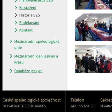
Plánované akce SZS
Ke stažení
Historie SZS
Poděkování
Kontakt
Mezinárodní speleologická
unie
Mezinárodní den jeskyní a
krasu
Databáze jeskyní
Česká speleologická společnost
Telefon
Sekret
Na Březince 14, 150 00 Praha 5
+420 722 651 110
sekreta