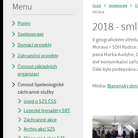
Menu
Úvod
Speleologie
Č
>
>
NICOLA
2018 - sm
Pojmy
Speleopraxe
V geografickém středu
Domácí projekty
Morava + SDH Rudice 
pana Marka Audyho, č
Zahraniční projekty
dvě komunikační zaříz
Činnost základních
Dále byla podepsána 
organizací
Činnost Speleologické
Média:
Blanenský den
záchranné služby
úvod o SZS ČSS
Lezecké trenažéry SRT
Záchranné akce
Archiv akcí SZS