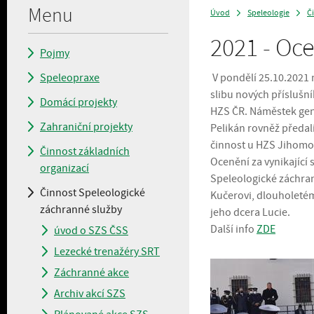
Menu
Úvod
Speleologie
Č
>
>
2021 - Oc
Pojmy
Speleopraxe
V pondělí 25.10.2021 
slibu nových příslušn
Domácí projekty
HZS ČR. Náměstek gener
Zahraniční projekty
Pelikán rovněž předal
činnost u HZS Jihomor
Činnost základních
Ocenění za vynikající
organizací
Speleologické záchran
Činnost Speleologické
Kučerovi, dlouholetém
záchranné služby
jeho dcera Lucie.
Další info
ZDE
úvod o SZS ČSS
Lezecké trenažéry SRT
Záchranné akce
Archiv akcí SZS