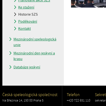
Plánované akce SZS
Ke stažení
Historie SZS
Poděkování
Kontakt
Mezinárodní speleologická
unie
Mezinárodní den jeskyní a
krasu
Databáze jeskyní
Česká speleologická společnost
Telefon
Sekret
Na Březince 14, 150 00 Praha 5
+420 722 651 110
sekreta