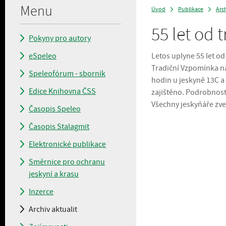
Menu
Úvod
Publikace
Arch
>
>
55 let od 
Pokyny pro autory
eSpeleo
Letos uplyne 55 let od 
Tradiční Vzpomínka na
Speleofórum - sborník
hodin u jeskyně 13C a
Edice Knihovna ČSS
zajištěno. Podrobnosti
Všechny jeskyňáře zve
Časopis Speleo
Časopis Stalagmit
Elektronické publikace
Směrnice pro ochranu
jeskyní a krasu
Inzerce
Archiv aktualit