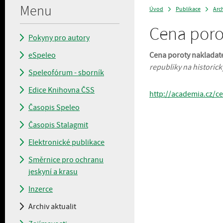
Menu
Úvod
Publikace
Arch
>
>
Cena poro
Pokyny pro autory
eSpeleo
Cena poroty nakladat
republiky na historic
Speleofórum - sborník
Edice Knihovna ČSS
http://academia.cz/c
Časopis Speleo
Časopis Stalagmit
Elektronické publikace
Směrnice pro ochranu
jeskyní a krasu
Inzerce
Archiv aktualit