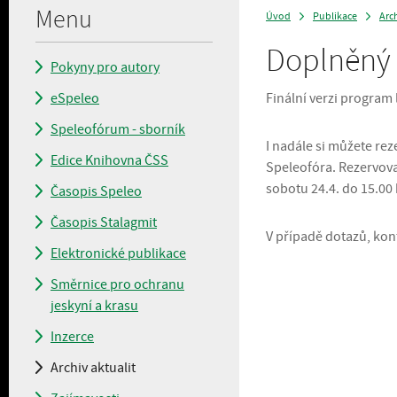
Menu
Úvod
Publikace
Arch
>
>
Doplněný 
Pokyny pro autory
eSpeleo
Finální verzi program
Speleofórum - sborník
I nadále si můžete re
Edice Knihovna ČSS
Speleofóra. Rezervova
sobotu 24.4. do 15.00 
Časopis Speleo
Časopis Stalagmit
V případě dotazů, kon
Elektronické publikace
Směrnice pro ochranu
jeskyní a krasu
Inzerce
Archiv aktualit