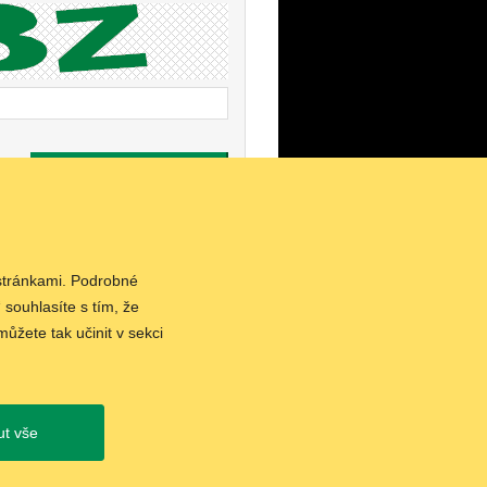
ODESLAT KOMENTÁŘ
 stránkami. Podrobné
 souhlasíte s tím, že
RSS
ůžete tak učinit v sekci
ut vše