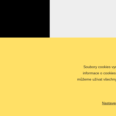
Soubory cookies vyu
Česká speleologická společnost
informace o cookies
Na Březince 14, 150 00 Praha 5
můžeme užívat všechny t
© 2014 - 2026
Česká speleologická společnos
Nastave