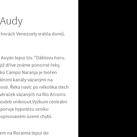
 Audy
 horách Venezuely vrátila domů.
d Auyán tepui tzv. "Dáblovu horu.
 již dříve známe ponorné řeky,
eko Campo Naranja je tvořen
tálními kanály vázanými na
nosti. Řeka navíc po několika stech
věraček vázaných na Río Arcoiris
 chodeb vniknout.Výzkum centrální
odporuje hypotézu vzniku
v popisovaném území chybí.
íkem na Roraima tepui do