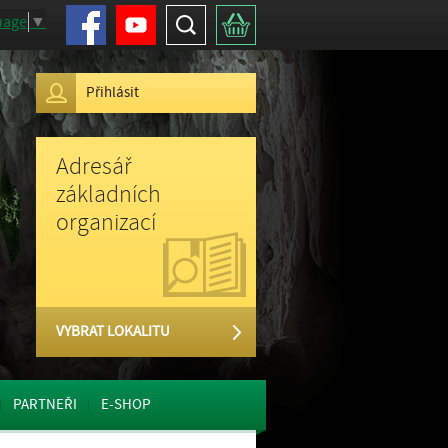
Facebook
Youtube
Hledat
Košík
uage
▼
Přihlásit
Adresář
základních
organizací
VYBRAT LOKALITU
PARTNEŘI
E-SHOP