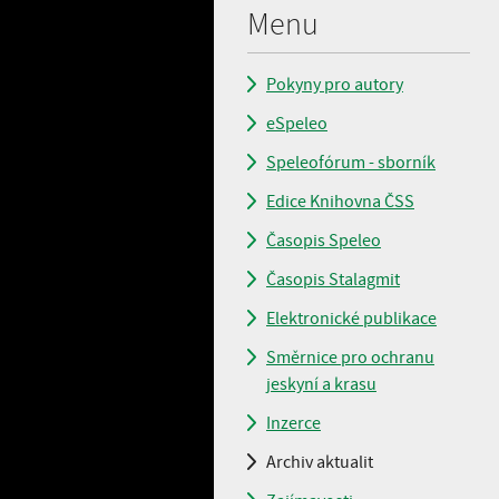
Menu
Pokyny pro autory
eSpeleo
Speleofórum - sborník
Edice Knihovna ČSS
Časopis Speleo
Časopis Stalagmit
Elektronické publikace
Směrnice pro ochranu
jeskyní a krasu
Inzerce
Archiv aktualit