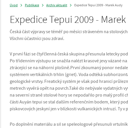
Úvod
Publikace
Archiv aktualit
Expedice Tepui 2009 - Marek Audy
>
>
>
Expedice Tepui 2009 - Marek
Česká část výpravy se téměř po měsíci stráveném na stolových
Všichni účastníci jsou zdraví.
V první fázi se čtyřčlenná česká skupina přesunula letecky po
Po třídenním výstupu se snažila nalézt krasové jevy vázané na
ztrácející se na náhorní plošině.První zkoumaný ponor nedal
systémem vertikálních trhlin (griet). Voda odtéká subhorizon
geologické vrstvy. Freatický systém je však pod hranicí průlez
metrech vyvěrá opět na povrch.Také do nebývale vydatných vy
na severní straně stolové hory se nepodařilo pro malý profil
části Auyán tepui se stal dalším referenčním bodem, který p
pískovcových jeskyní jen v blízkosti vulkanických intruzí. Ty 
Po doplnění materiálu a sil se speleologové přesunuli vrtuln