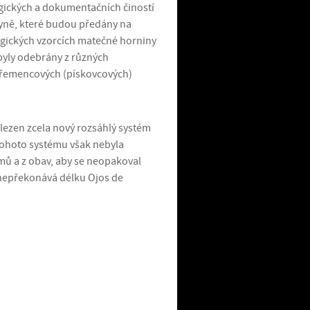
ogických a dokumentačních čiností
yně, které budou předány na
gických vzorcích matečné horniny
byly odebrány z různých
 křemencových (pískovcových)
lezen zcela nový rozsáhlý systém
tohoto systému však nebyla
émů a z obav, aby se neopakoval
 nepřekonává délku Ojos de