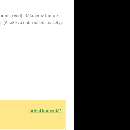
odních věd). Děkujeme tímto za
i. (A také za nabroušení mačety).
přidat komentář