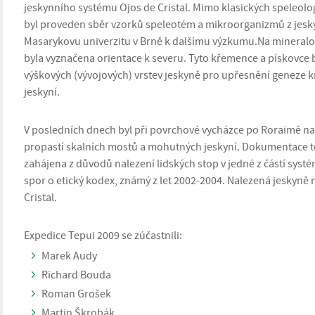
jeskynního systému Ojos de Cristal. Mimo klasických speleol
byl proveden sběr vzorků speleotém a mikroorganizmů z jesk
Masarykovu univerzitu v Brně k dalšímu výzkumu.Na mineralo
byla vyznačena orientace k severu. Tyto křemence a pískovce 
výškových (vývojových) vrstev jeskyně pro upřesnění geneze
jeskyní.
V posledních dnech byl při povrchové vycházce po Roraimě na
propastí skalních mostů a mohutných jeskyní. Dokumentace 
zahájena z důvodů nalezení lidských stop v jedné z částí syst
spor o etický kodex, známý z let 2002-2004. Nalezená jeskyně
Cristal.
Expedice Tepui 2009 se zúčastnili:
Marek Audy
Richard Bouda
Roman Grošek
Martin Škrobák