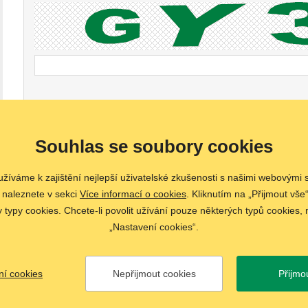
Souhlas se soubory cookies
žíváme k zajištění nejlepší uživatelské zkušenosti s našimi webovými
Telefon
Sekretariát
Ediční rada
 naleznete v sekci
Více informací o cookies
. Kliknutím na „Přijmout vše“
+420 722 651 110
sekretariat@speleo.cz
redakce@speleo.cz
ypy cookies. Chcete-li povolit užívání pouze některých typů cookies, m
„Nastavení cookies“.
t
. Všechna práva vyhrazena. Vytvořil
webProgress, s.r.o.
|
Nastavení cookies
ní cookies
Nepřijmout cookies
Přijmo