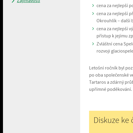
Zajímavosti
cena za nejlepší p
cena za nejlepší p
Okrouhlík – další 
cena za nejlepší v
přístup k jejímu z
Zvláštní cena Spel
rozvoji glaciospel
Letošní ročník byl po
po oba společenské več
Tartaros a zdárný průb
upřímné poděkování.
Diskuze ke 