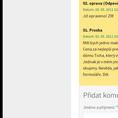
02. oprava (Odpově
Datum: 03. 05. 2011 12
Již opraveno! ZM
01. Prosba
Datum: 02. 05. 2011 23
Měl bych jedno malé
Cena za nejlepší pr
dómu Ticha, který vy
Jednak je v mém jmé
skupiny. Nevěda, ja
formuláře. Dik
Přidat kom
Jméno a příjmení:
*