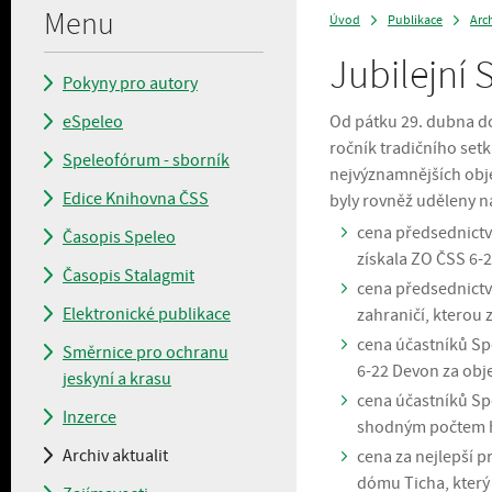
Menu
Úvod
Publikace
Arch
>
>
Jubilejní
Pokyny pro autory
eSpeleo
Od pátku 29. dubna do
ročník tradičního set
Speleofórum - sborník
nejvýznamnějších obje
Edice Knihovna ČSS
byly rovněž uděleny n
cena předsednictv
Časopis Speleo
získala ZO ČSS 6-2
Časopis Stalagmit
cena předsednictv
Elektronické publikace
zahraničí, kterou 
cena účastníků Sp
Směrnice pro ochranu
6-22 Devon za obje
jeskyní a krasu
cena účastníků Spe
Inzerce
shodným počtem hl
Archiv aktualit
cena za nejlepší p
dómu Ticha, který 