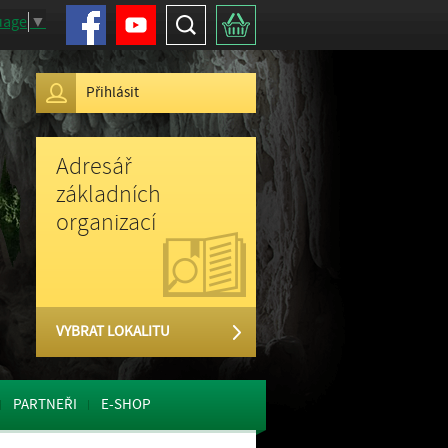
Facebook
Youtube
Hledat
Košík
uage
▼
Přihlásit
Adresář
základních
organizací
VYBRAT LOKALITU
PARTNEŘI
E-SHOP