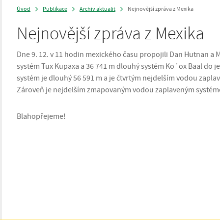
Úvod
Publikace
Archiv aktualit
Nejnovější zpráva z Mexika
>
>
>
Nejnovější zpráva z Mexika
Dne 9. 12. v 11 hodin mexického času propojili Dan Hutnan a 
systém Tux Kupaxa a 36 741 m dlouhý systém Ko´ox Baal do jed
systém je dlouhý 56 591 m a je čtvrtým nejdelším vodou zapl
Zároveň je nejdelším zmapovaným vodou zaplaveným systém
Blahopřejeme!