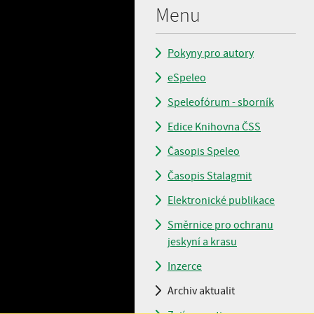
Menu
Pokyny pro autory
eSpeleo
Speleofórum - sborník
Edice Knihovna ČSS
Časopis Speleo
Časopis Stalagmit
Elektronické publikace
Směrnice pro ochranu
jeskyní a krasu
Inzerce
Archiv aktualit