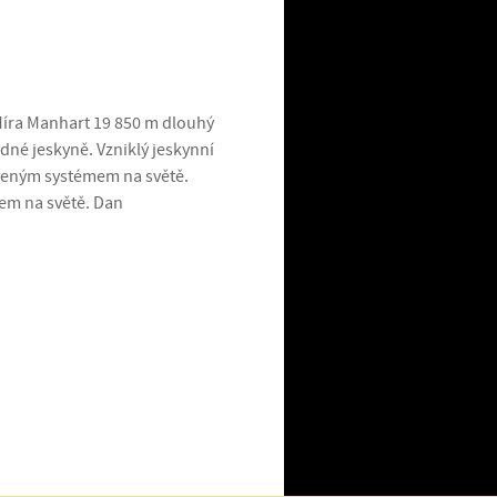
Míra Manhart 19 850 m dlouhý
né jeskyně. Vzniklý jeskynní
aveným systémem na světě.
em na světě. Dan