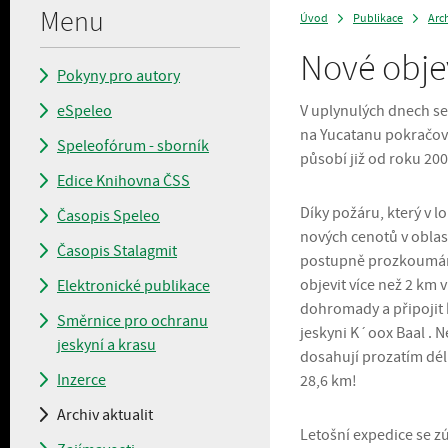
Menu
Úvod
Publikace
Arch
>
>
Nové obje
Pokyny pro autory
eSpeleo
V uplynulých dnech se
na Yucatanu pokračova
Speleofórum - sborník
působí již od roku 200
Edice Knihovna ČSS
Díky požáru, který v l
Časopis Speleo
nových cenotů v oblas
Časopis Stalagmit
postupně prozkoumány 
objevit více než 2 km 
Elektronické publikace
dohromady a připojit k
Směrnice pro ochranu
jeskyni K´oox Baal . 
jeskyní a krasu
dosahují prozatím dél
Inzerce
28,6 km!
Archiv aktualit
Letošní expedice se zú