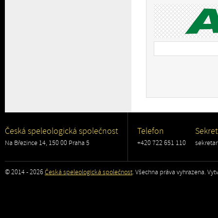
Česká speleologická společnost
Telefon
Sekret
Na Březince 14, 150 00 Praha 5
+420 722 651 110
sekreta
© 2014 - 2026
Česká speleologická společnost
. Všechna práva vyhrazena. Vytv