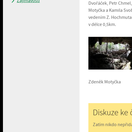
Zajímavosti
Dvořáček, Petr Chmel,
Motyčka a Kamila Svob
vedením Z. Hochmuta, k
v délce 0,5km.
Zdeněk Motyčka
Diskuze ke 
Zatím nikdo nepřid