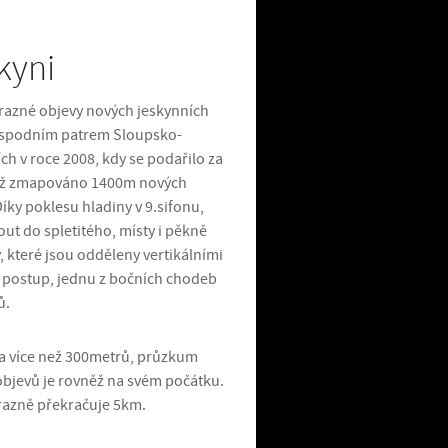
kyni
ýrazné objevy nových jeskynních
i spodním patrem Sloupsko-
h v roce 2008, kdy se podařilo za
 již zmapováno 1400m nových
íky poklesu hladiny v 9.sifonu,
ut do spletitého, místy i pěkně
které jsou odděleny vertikálními
 postup, jednu z bočních chodeb
ů.
a více než 300metrů, průzkum
bjevů je rovněž na svém počátku.
razně překračuje 5km.