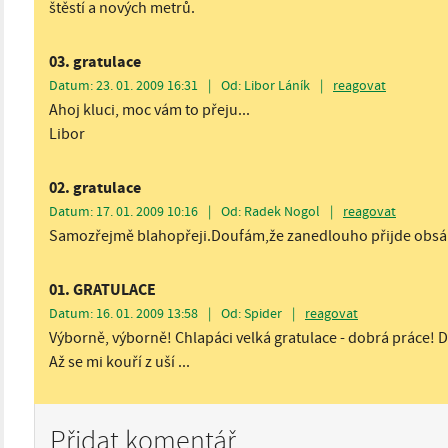
štěstí a nových metrů.
03. gratulace
Datum: 23. 01. 2009 16:31
|
Od: Libor Láník
|
reagovat
Ahoj kluci, moc vám to přeju...
Libor
02. gratulace
Datum: 17. 01. 2009 10:16
|
Od: Radek Nogol
|
reagovat
Samozřejmě blahopřeji.Doufám,že zanedlouho přijde obsáh
01. GRATULACE
Datum: 16. 01. 2009 13:58
|
Od: Spider
|
reagovat
Výborně, výborně! Chlapáci velká gratulace - dobrá práce! D
Až se mi kouří z uší ...
Přidat komentář