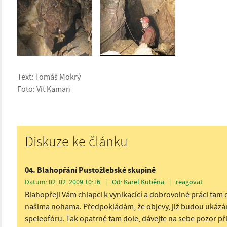
Text: Tomáš Mokrý
Foto: Vít Kaman
Diskuze ke článku
04. Blahopřání Pustožlebské skupině
Datum: 02. 02. 2009 10:16
|
Od: Karel Kuběna
|
reagovat
Blahopřeji Vám chlapci k vynikacící a dobrovolné práci ta
našima nohama. Předpokládám, že objevy, již budou ukázány
speleofóru. Tak opatrně tam dole, dávejte na sebe pozor p