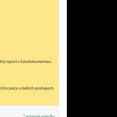
lý report s fotodokumentací.
ržím palce v dalších postupech.
* povinné položky