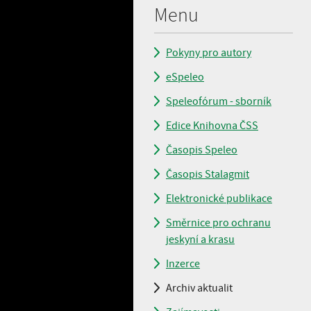
Menu
Pokyny pro autory
eSpeleo
Speleofórum - sborník
Edice Knihovna ČSS
Časopis Speleo
Časopis Stalagmit
Elektronické publikace
Směrnice pro ochranu
jeskyní a krasu
Inzerce
Archiv aktualit