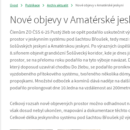
Úvod
Publikace
Archiv aktualit
Nové objevy v Amatérské jeskyni
>
>
>
Nové objevy v Amatérské jes
Členům ZO ČSS 6-25 Pustý žleb se opět podařilo uskutečnit v
prostor v jeskynním systému pod šachtou Břoušek, tedy mez
šošůvských jeskyní a Amatérskou jeskyní. Po výrazných úspěšíc
8.sifonem objevit grandiózní Šošůvecký koridor, kde je dnes
prostor, se na přelomu roku podařilo na tyto výboje navázat. D
který doposud uzavíral chodbu Do žlebu, se podařilo pronikno
vyzdobeného přítokového systému, tvořeného několika dómy, 
propojkami. Množství odboček a komínů dává naděje na další
podařilo prolongovat dne 10.ledna na vzdálenost asi 200metr
Celkový rozsah nově objevených prostor možno odhadnout n
však dosud nebyl ukončen, mapování a dokumentace těchto o
Celkové délka jeskynního systému pod šachtou Břoušek již vý