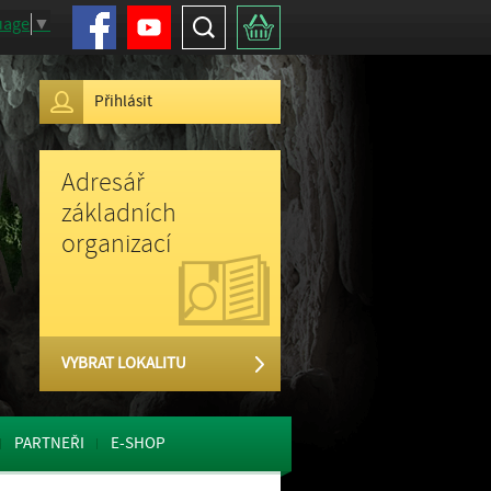
Facebook
Youtube
Hledat
Košík
uage
▼
Přihlásit
Adresář
základních
organizací
VYBRAT LOKALITU
PARTNEŘI
E-SHOP