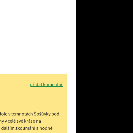
přidat komentář
m dole v temnotách Šošůvky pod
 v celé své kráse na
ři dalším zkoumání a hodně