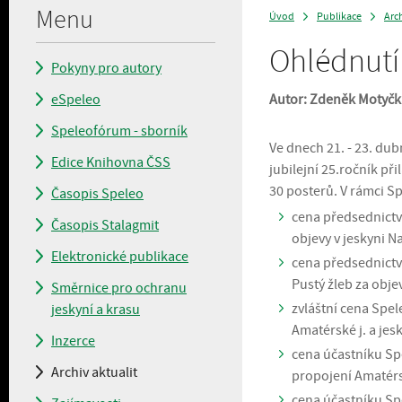
Menu
Úvod
Publikace
Arch
>
>
Ohlédnutí
Pokyny pro autory
eSpeleo
Autor: Zdeněk Motyčk
Speleofórum - sborník
Ve dnech 21. - 23. du
Edice Knihovna ČSS
jubilejní 25.ročník př
30 posterů. V rámci Sp
Časopis Speleo
cena předsednictv
Časopis Stalagmit
objevy v jeskyni N
Elektronické publikace
cena předsednictva
Pustý žleb za obje
Směrnice pro ochranu
zvláštní cena Spel
jeskyní a krasu
Amatérské j. a je
Inzerce
cena účastníku Spe
Archiv aktualit
propojení Amatérs
cena účastníku Spe