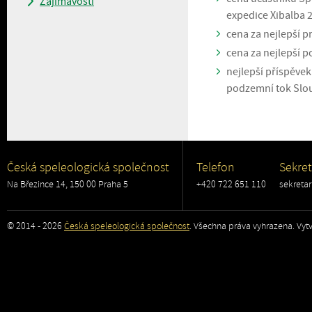
Zajímavosti
expedice Xibalba 
cena za nejlepší p
cena za nejlepší p
nejlepší příspěve
podzemní tok Slou
Česká speleologická společnost
Telefon
Sekret
Na Březince 14, 150 00 Praha 5
+420 722 651 110
sekreta
© 2014 - 2026
Česká speleologická společnost
. Všechna práva vyhrazena. Vytv