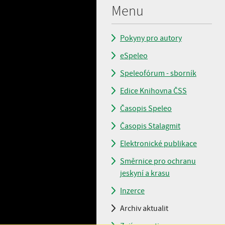
Menu
Pokyny pro autory
eSpeleo
Speleofórum - sborník
Edice Knihovna ČSS
Časopis Speleo
Časopis Stalagmit
Elektronické publikace
Směrnice pro ochranu
jeskyní a krasu
Inzerce
Archiv aktualit