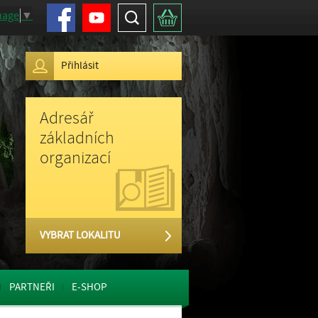
Facebook
Youtube
Hledat
Košík
uage
▼
Přihlásit
Adresář
základních
organizací
VYBRAT LOKALITU
PARTNEŘI
E-SHOP