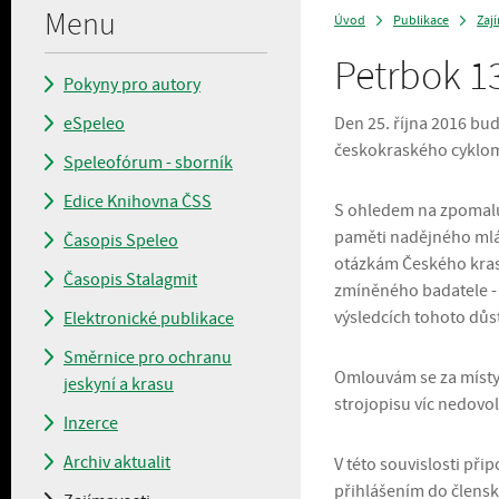
Menu
Úvod
Publikace
Zaj
>
>
Petrbok 13
Pokyny pro autory
eSpeleo
Den 25. října 2016 bu
českokraského cyklome
Speleofórum - sborník
Edice Knihovna ČSS
S ohledem na zpomaluj
paměti nadějného mlád
Časopis Speleo
otázkám Českého krasu
Časopis Stalagmit
zmíněného badatele - au
výsledcích tohoto dů
Elektronické publikace
Směrnice pro ochranu
Omlouvám se za místy 
jeskyní a krasu
strojopisu víc nedovol
Inzerce
Archiv aktualit
V této souvislosti při
přihlášením do člensk