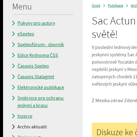
Menu
Úvod
Publikace
Arch
>
>
Sac Actun 
Pokyny pro autory
světě!
eSpeleo
Speleofórum - sborník
V poslední lednový de
jeskynní systémy Sac 
Edice Knihovna ČSS
poloostrově Yucatán d
Časopis Speleo
nejdelší jeskyní v Me
Časopis Stalagmit
zatopených chodeb 215
světových jeskyní vůb
Elektronické publikace
Směrnice pro ochranu
Z Mexika zdraví Zden
jeskyní a krasu
Inzerce
Archiv aktualit
Diskuze ke 