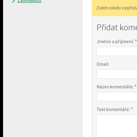
Zajímavosti
Zatím nikdo nepřid
Přidat kom
Jméno a příjmení:
*
Email:
Název komentáře:
*
Text komentáře:
*