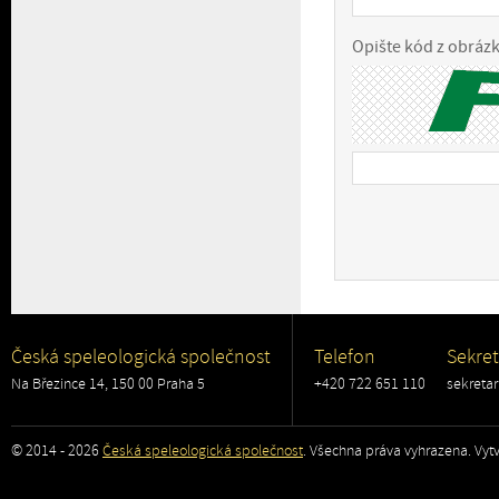
Opište kód z obráz
Česká speleologická společnost
Telefon
Sekret
Na Březince 14, 150 00 Praha 5
+420 722 651 110
sekreta
© 2014 - 2026
Česká speleologická společnost
. Všechna práva vyhrazena. Vytv