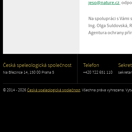
jeso@nature.cz
, odpo
Na spolupráci s Vámi s
Ing. Olga Suldovská, R
Agentura ochrany přír
Česká speleologická společnost
Telefon
Sekret
Na Březince 14, 150 00 Praha 5
+420 722 651 110
sekreta
© 2014 - 2026
Česká speleologická společnost
. Všechna práva vyhrazena. Vytv