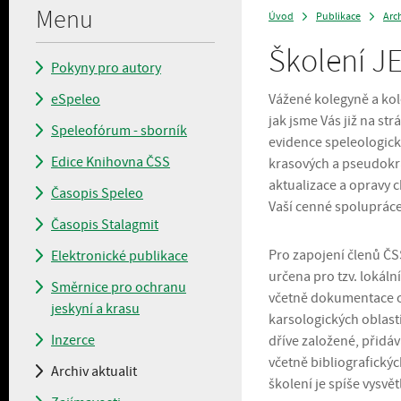
Menu
Úvod
Publikace
Arch
>
>
Školení J
Pokyny pro autory
eSpeleo
Vážené kolegyně a kol
jak jsme Vás již na s
Speleofórum - sborník
evidence speleologick
Edice Knihovna ČSS
krasových a pseudokr
aktualizace a opravy
Časopis Speleo
Vaší cenné spoluprác
Časopis Stalagmit
Pro zapojení členů ČSS 
Elektronické publikace
určena pro tzv. lokáln
Směrnice pro ochranu
včetně dokumentace ok
jeskyní a krasu
karsologických oblastí
Inzerce
dříve založené, přidá
včetně bibliografickýc
Archiv aktualit
školení je spíše vysvě