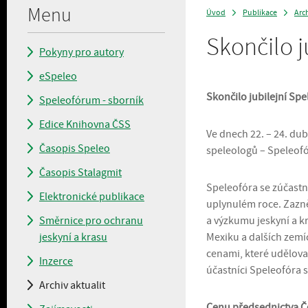
Menu
Úvod
Publikace
Arch
>
>
Skončilo j
Pokyny pro autory
eSpeleo
Skončilo jubilejní Sp
Speleofórum - sborník
Edice Knihovna ČSS
Ve dnech 22. – 24. dub
Časopis Speleo
speleologů – Speleof
Časopis Stalagmit
Speleofóra se zúčastni
Elektronické publikace
uplynulém roce. Zazně
Směrnice pro ochranu
a výzkumu jeskyní a k
jeskyní a krasu
Mexiku a dalších zemí
cenami, které udělova
Inzerce
účastníci Speleofóra 
Archiv aktualit
Cenu předsednictva Če