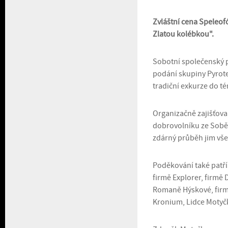
Zvláštní cena Speleof
Zlatou kolébkou".
Sobotní společenský 
podání skupiny Pyrote
tradiční exkurze do té
Organizačně zajišťoval
dobrovolníku ze Soběs
zdárný průběh jim všem
Poděkování také patří
firmě Explorer, firmě 
Romaně Hýskové, firm
Kronium, Lidce Motyčk