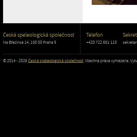
Česká speleologická společnost
Telefon
Sekret
Na Březince 14, 150 00 Praha 5
+420 722 651 110
sekreta
© 2014 - 2026
Česká speleologická společnost
. Všechna práva vyhrazena. Vytv