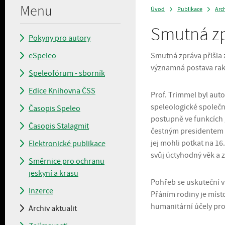
Menu
Úvod
Publikace
Arch
>
>
Smutná z
Pokyny pro autory
eSpeleo
Smutná zpráva přišla 
významná postava rako
Speleofórum - sborník
Edice Knihovna ČSS
Prof. Trimmel byl au
speleologické společno
Časopis Speleo
postupně ve funkcích g
Časopis Stalagmit
čestným presidentem 
jej mohli potkat na 1
Elektronické publikace
svůj úctyhodný věk a z
Směrnice pro ochranu
jeskyní a krasu
Pohřeb se uskuteční v
Inzerce
Přáním rodiny je míst
humanitární účely pro
Archiv aktualit