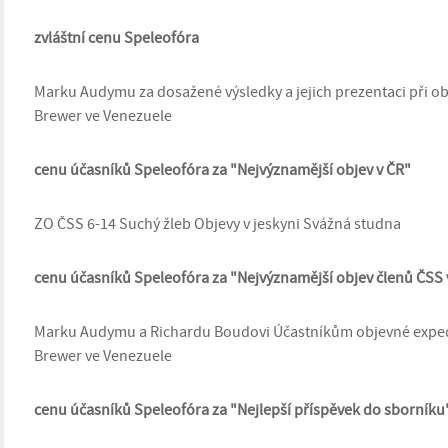
zvláštní cenu Speleofóra
Marku Audymu za dosažené výsledky a jejich prezentaci při o
Brewer ve Venezuele
cenu účasníků Speleofóra za "Nejvýznamější objev v ČR"
ZO ČSS 6-14 Suchý žleb Objevy v jeskyni Svážná studna
cenu účasníků Speleofóra za "Nejvýznamější objev členů ČSS 
Marku Audymu a Richardu Boudovi Účastníkům objevné exped
Brewer ve Venezuele
cenu účasníků Speleofóra za "Nejlepší příspěvek do sborníku