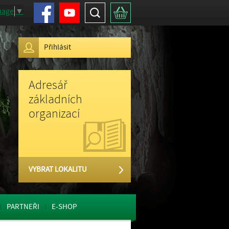
Facebook
Youtube
Hledat
Košík
uage
▼
Přihlásit
Adresář
základních
organizací
VYBRAT LOKALITU
PARTNEŘI
E-SHOP