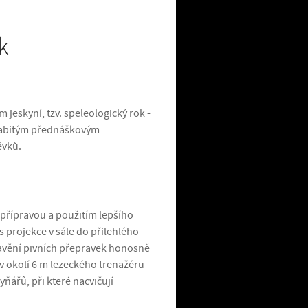
k
m jeskyní, tzv. speleologický rok -
 nabitým přednáškovým
ěvků.
řípravou a použitím lepšího
os projekce v sále do přilehlého
stavění pivních přepravek honosně
 v okolí 6 m lezeckého trenažéru
yňářů, při které nacvičují