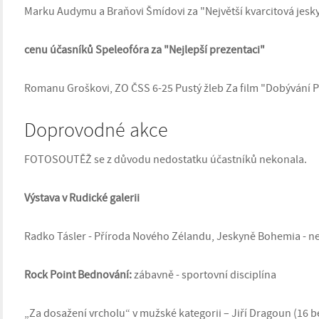
Marku Audymu a Braňovi Šmídovi za "Největší kvarcitová jesk
cenu účasníků Speleofóra za "Nejlepší prezentaci"
Romanu Groškovi, ZO ČSS 6-25 Pustý žleb Za film "Dobývání 
Doprovodné akce
FOTOSOUTĚŽ se z důvodu nedostatku účastníků nekonala.
Výstava v Rudické galerii
Radko Tásler - Příroda Nového Zélandu, Jeskyně Bohemia - nej
Rock Point Bednování:
zábavně - sportovní disciplína
„Za dosažení vrcholu“ v mužské kategorii – Jiří Dragoun (16 