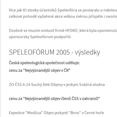
Více jak tři stovky účastníků Speleofóra se postaralo o nabito
celkové pohodě vydařené akce velkou měrou příspělo i neoče
Osobně se musím omluvit firmě HYSKO, která byla opomenuta 
sponzorsky Speleofórum podpořili.
SPELEOFÓRUM 2005 - výsledky
Česká speleologická společnost uděluje:
cenu za "Nejvýznamější objev v ČR"
ZO ČSS 6-14 Suchý žleb Objevy v jeskyni Svážná studna
cenu za "Nejvýznamější objev členů ČSS v zahraničí"
Expedice "Medůza" Objev jeskyně "Brno" v Černé hoře