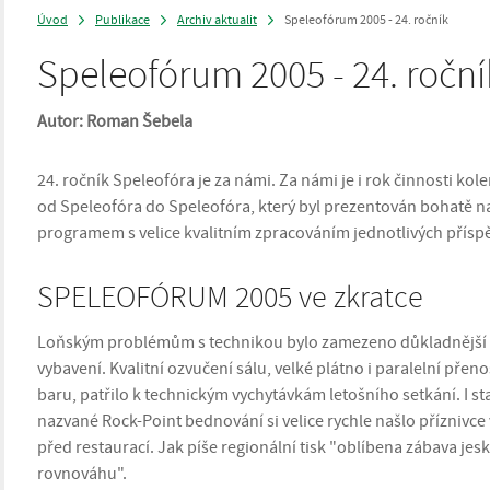
Úvod
Publikace
Archiv aktualit
Speleofórum 2005 - 24. ročník
>
>
>
Speleofórum 2005 - 24. roční
Autor: Roman Šebela
24. ročník Speleofóra je za námi. Za námi je i rok činnosti kole
od Speleofóra do Speleofóra, který byl prezentován bohatě
programem s velice kvalitním zpracováním jednotlivých přísp
SPELEOFÓRUM 2005 ve zkratce
Loňským problémům s technikou bylo zamezeno důkladnější p
vybavení. Kvalitní ozvučení sálu, velké plátno i paralelní přen
baru, patřilo k technickým vychytávkám letošního setkání. I 
nazvané Rock-Point bednování si velice rychle našlo příznivce
před restaurací. Jak píše regionální tisk "oblíbena zábava jesk
rovnováhu".