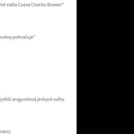
yně světa Cueva Charles Brewer"
Punkvy pokračuje"
větší aragonitová jeskyně světa.
beden)