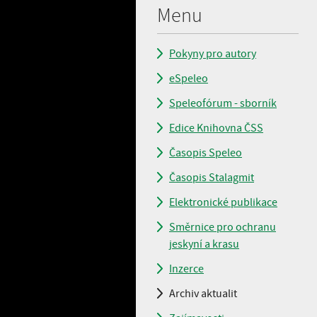
Menu
Pokyny pro autory
eSpeleo
Speleofórum - sborník
Edice Knihovna ČSS
Časopis Speleo
Časopis Stalagmit
Elektronické publikace
Směrnice pro ochranu
jeskyní a krasu
Inzerce
Archiv aktualit