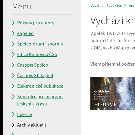
Menu
Úvod
Publikace
Arch
>
>
Vychází k
Pokyny pro autory
eSpeleo
V pátek 19.11.2010 vy
autorů Oldřicha Štose
Speleofórum - sborník
x 240, Vazba V8a, (pevn
Edice Knihovna ČSS
Všem příjemné počtení
Časopis Speleo
Časopis Stalagmit
Elektronické publikace
Směrnice pro ochranu
jeskyní a krasu
Inzerce
Archiv aktualit