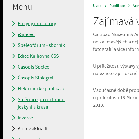
Menu
Úvod
Publikace
Arch
>
>
Zajímavá 
Pokyny pro autory
eSpeleo
Carsbad Museum & Art 
nejzajímavějších a ne
Speleofórum - sborník
fotografií a více info
Edice Knihovna ČSS
U příležitosti výstavy 
Časopis Speleo
naleznete v přiložen
Časopis Stalagmit
Elektronické publikace
V současné době probí
u příležitosti 16.Mez
Směrnice pro ochranu
2013.
jeskyní a krasu
Inzerce
Archiv aktualit