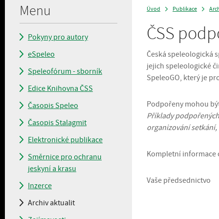
Menu
Úvod
Publikace
Arch
>
>
ČSS podpo
Pokyny pro autory
eSpeleo
Česká speleologická sp
jejich speleologické 
Speleofórum - sborník
SpeleoGO, který je pro
Edice Knihovna ČSS
Podpořeny mohou být pr
Časopis Speleo
Příklady podpořených č
Časopis Stalagmit
organizování setkání, 
Elektronické publikace
Kompletní informace 
Směrnice pro ochranu
jeskyní a krasu
Vaše předsednictvo
Inzerce
Archiv aktualit