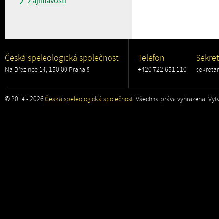
Zajímavosti
Česká speleologická společnost
Telefon
Sekret
Na Březince 14, 150 00 Praha 5
+420 722 651 110
sekreta
© 2014 - 2026
Česká speleologická společnost
. Všechna práva vyhrazena. Vytv