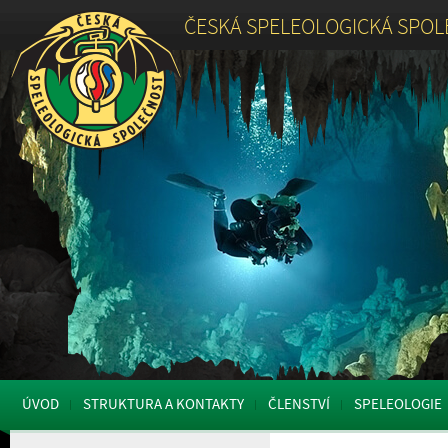
ČESKÁ SPELEOLOGICKÁ SPO
ÚVOD
STRUKTURA A KONTAKTY
ČLENSTVÍ
SPELEOLOGIE