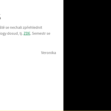
S
tě se nechali zpřehlednit
logy dosud, tj.
ZDE
. Semestr se
Veronika