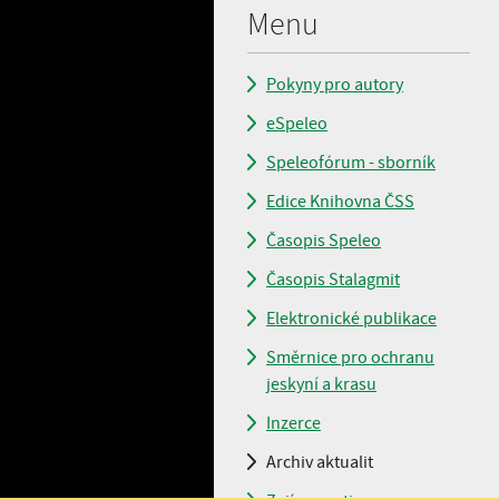
Menu
Pokyny pro autory
eSpeleo
Speleofórum - sborník
Edice Knihovna ČSS
Časopis Speleo
Časopis Stalagmit
Elektronické publikace
Směrnice pro ochranu
jeskyní a krasu
Inzerce
Archiv aktualit