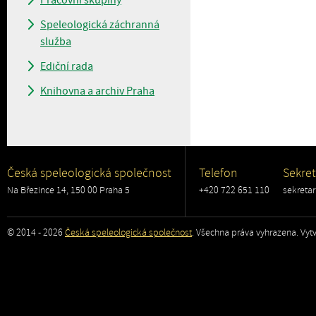
Pracovní skupiny
Speleologická záchranná
služba
Ediční rada
Knihovna a archiv Praha
Česká speleologická společnost
Telefon
Sekret
Na Březince 14, 150 00 Praha 5
+420 722 651 110
sekreta
© 2014 - 2026
Česká speleologická společnost
. Všechna práva vyhrazena. Vytv