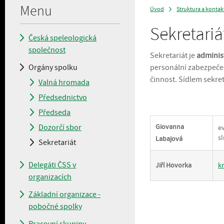
Menu
Úvod
Struktura a kontak
>
Sekretariá
Česká speleologická
společnost
Sekretariát je
adminis
Orgány spolku
personální zabezpečen
činnost. Sídlem sekret
Valná hromada
Předsednictvo
Předseda
Dozorčí sbor
Giovanna
ev
s
Labajová
Sekretariát
Delegáti ČSS v
Jiří Hovorka
k
organizacích
Základní organizace -
pobočné spolky