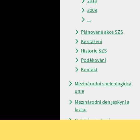
2010
2009
...
Plánované akce SZS
Ke stažení
Historie SZS
Poděkování
Kontakt
Mezinárodní speleologická
unie
Mezinárodní den jeskyní a
krasu
Databáze jeskyní