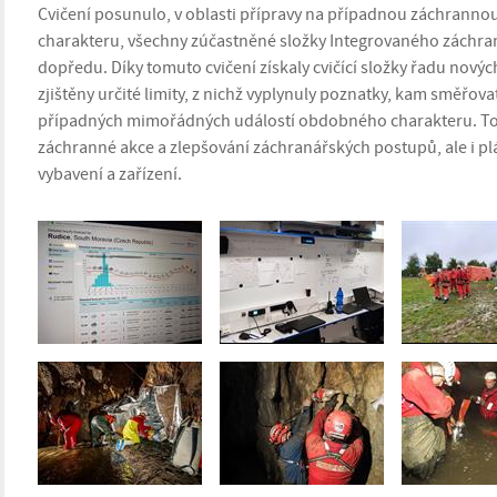
Cvičení posunulo, v oblasti přípravy na případnou záchrann
charakteru, všechny zúčastněné složky Integrovaného záchra
dopředu. Díky tomuto cvičení získaly cvičící složky řadu nový
zjištěny určité limity, z nichž vyplynuly poznatky, kam směřovat
případných mimořádných událostí obdobného charakteru. To s
záchranné akce a zlepšování záchranářských postupů, ale i p
vybavení a zařízení.