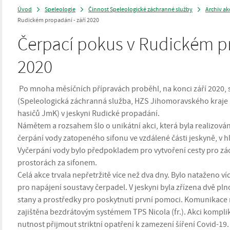
Úvod
Speleologie
Činnost Speleologické záchranné služby
Archiv ak
>
>
>
Rudickém propadání - září 2020
Čerpací pokus v Rudickém pr
2020
Po mnoha měsíčních přípravách proběhl, na konci září 2020, s
(Speleologická záchranná služba, HZS Jihomoravského kraje
hasičů JmK) v jeskyni Rudické propadání.
Námětem a rozsahem šlo o unikátní akci, která byla realizová
čerpání vody zatopeného sifonu ve vzdálené části jeskyně, v
Vyčerpání vody bylo předpokladem pro vytvoření cesty pro z
prostorách za sifonem.
Celá akce trvala nepřetržitě více než dva dny. Bylo nataženo v
pro napájení soustavy čerpadel. V jeskyni byla zřízena dvě p
stany a prostředky pro poskytnutí první pomoci. Komunikace 
zajištěna bezdrátovým systémem TPS Nicola (fr.). Akci kompli
nutnost přijmout striktní opatření k zamezení šíření Covid-19.