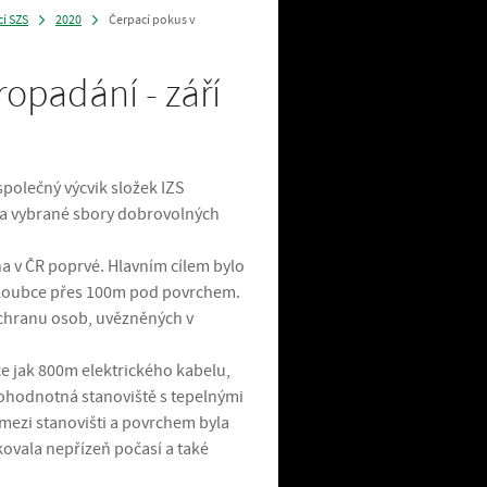
cí SZS
2020
Čerpací pokus v
>
>
opadání - září
polečný výcvik složek IZS
 a vybrané sbory dobrovolných
na v ČR poprvé. Hlavním cílem bylo
 hloubce přes 100m pod povrchem.
áchranu osob, uvězněných v
íce jak 800m elektrického kabelu,
lnohodnotná stanoviště s tepelnými
mezi stanovišti a povrchem byla
kovala nepřízeň počasí a také