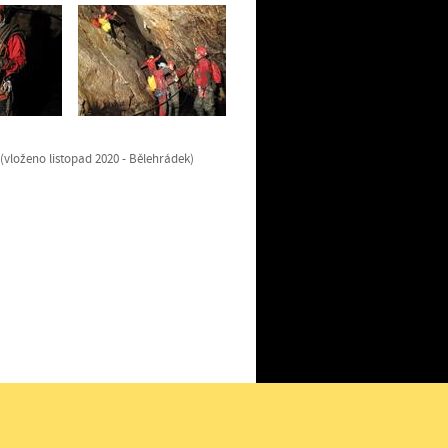
 Bělehrádek)