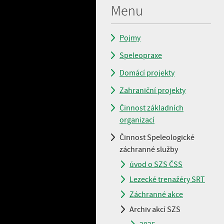
Menu
Pojmy
Speleopraxe
Domácí projekty
Zahraniční projekty
Činnost základních
organizací
Činnost Speleologické
záchranné služby
úvod o SZS ČSS
Lezecké trenažéry SRT
Záchranné akce
Archiv akcí SZS