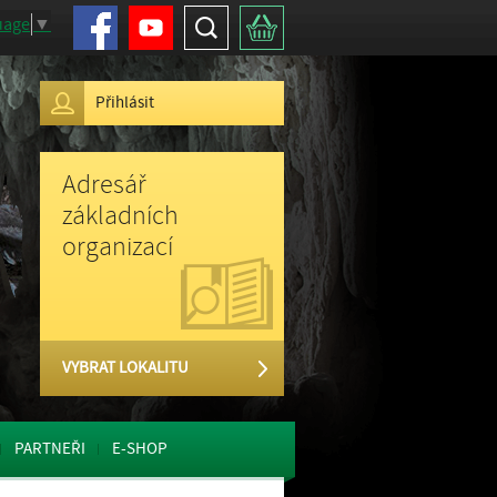
Facebook
Youtube
Hledat
Košík
uage
▼
Přihlásit
Adresář
základních
organizací
VYBRAT LOKALITU
PARTNEŘI
E-SHOP