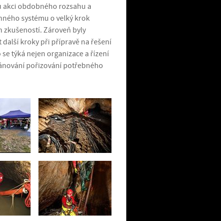
ou akci obdobného rozsahu a
nného systému o velký krok
ch zkušeností. Zároveň byly
 další kroky při přípravě na řešení
e týká nejen organizace a řízení
lánování pořizování potřebného