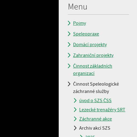
Menu
Pojmy
Speleopraxe
Domácí projekty
Zahraniční projekty
Činnost základních
organizací
Činnost Speleologické
záchranné služby
úvod o SZS ČSS
Lezecké trenažéry SRT
Záchranné akce
Archiv akcí SZS