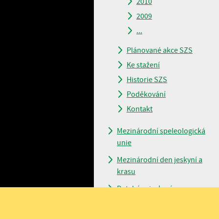
2010
2009
...
Plánované akce SZS
Ke stažení
Historie SZS
Poděkování
Kontakt
Mezinárodní speleologická
unie
Mezinárodní den jeskyní a
krasu
Databáze jeskyní