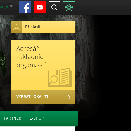
Facebook
Youtube
Hledat
Košík
uage
▼
Přihlásit
Adresář
základních
organizací
VYBRAT LOKALITU
PARTNEŘI
E-SHOP