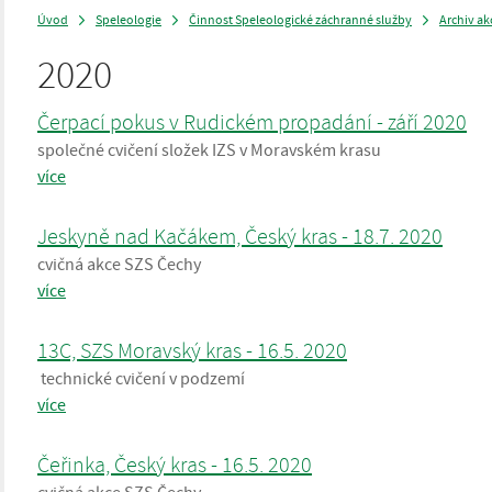
Úvod
Speleologie
Činnost Speleologické záchranné služby
Archiv ak
>
>
>
2020
Čerpací pokus v Rudickém propadání - září 2020
společné cvičení složek IZS v Moravském krasu
více
Jeskyně nad Kačákem, Český kras - 18.7. 2020
cvičná akce SZS Čechy
více
13C, SZS Moravský kras - 16.5. 2020
technické cvičení v podzemí
více
Čeřinka, Český kras - 16.5. 2020