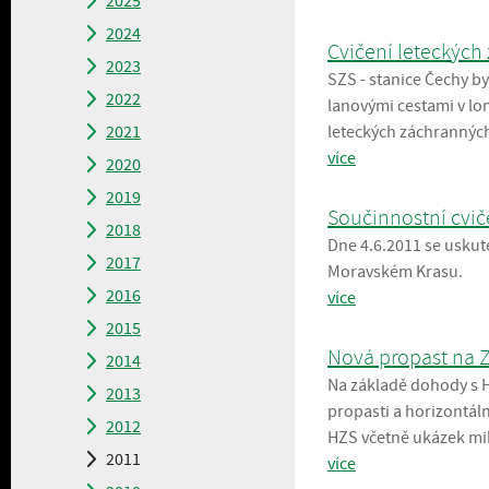
2025
2024
Cvičení leteckých 
2023
SZS - stanice Čechy by
2022
lanovými cestami v lo
2021
leteckých záchranných
více
2020
2019
Součinnostní cvič
2018
Dne 4.6.2011 se uskute
2017
Moravském Krasu.
2016
více
2015
Nová propast na Z
2014
Na základě dohody s H
2013
propasti a horizontál
2012
HZS včetně ukázek mik
2011
více