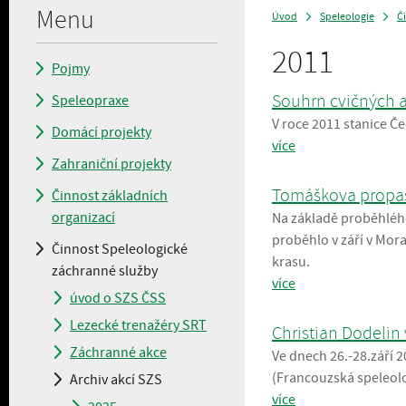
Menu
Úvod
Speleologie
Č
>
>
2011
Pojmy
Souhrn cvičných a
Speleopraxe
V roce 2011 stanice Če
Domácí projekty
více
Zahraniční projekty
Tomáškova propast
Činnost základních
organizací
Na základě proběhléh
proběhlo v září v Mor
Činnost Speleologické
krasu.
záchranné služby
více
úvod o SZS ČSS
Lezecké trenažéry SRT
Christian Dodelin 
Záchranné akce
Ve dnech 26.-28.září 2
(Francouzská speleolo
Archiv akcí SZS
více