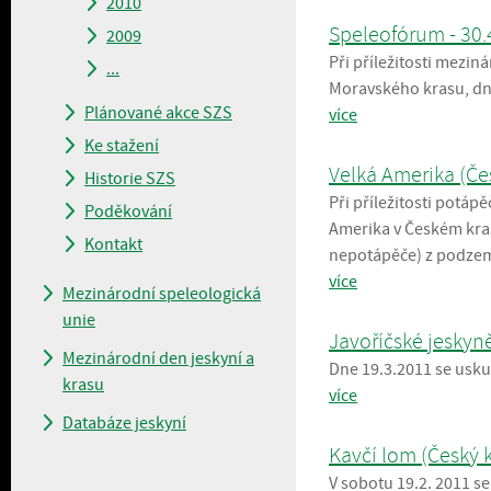
2010
Speleofórum - 30.
2009
Při příležitosti mezi
...
Moravského krasu, dne
Plánované akce SZS
více
Ke stažení
Velká Amerika (Čes
Historie SZS
Při příležitosti potáp
Poděkování
Amerika v Českém kra
Kontakt
nepotápěče) z podzemí
více
Mezinárodní speleologická
unie
Javoříčské jeskyně
Mezinárodní den jeskyní a
Dne 19.3.2011 se usku
krasu
více
Databáze jeskyní
Kavčí lom (Český k
V sobotu 19.2. 2011 se