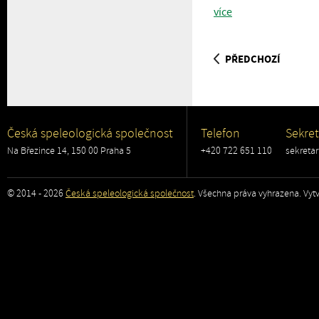
více
PŘEDCHOZÍ
Česká speleologická společnost
Telefon
Sekret
Na Březince 14, 150 00 Praha 5
+420 722 651 110
sekreta
© 2014 - 2026
Česká speleologická společnost
. Všechna práva vyhrazena. Vytv