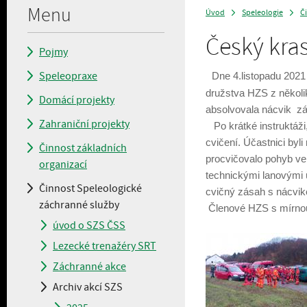
Menu
Úvod
Speleologie
Č
>
>
Český kras
Pojmy
Speleopraxe
Dne 4.listopadu 2021
družstva HZS z několik
Domácí projekty
absolvovala nácvik z
Zahraniční projekty
Po krátké instruktáž
cvičení. Účastnici byli
Činnost základních
procvičovalo pohyb ve
organizací
technickými lanovými 
Činnost Speleologické
cvičný zásah s nácvik
záchranné služby
Č
lenové HZS s mírnou
úvod o SZS ČSS
Lezecké trenažéry SRT
Záchranné akce
Archiv akcí SZS