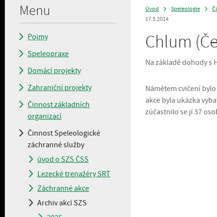
Menu
Úvod
Speleologie
Č
>
>
17.5.2014
Chlum (Čes
Pojmy
Speleopraxe
Na základě dohody s H
Domácí projekty
Zahraniční projekty
Námětem cvičení bylo 
akce byla ukázka vyba
Činnost základních
zúčastnilo se jí 37 os
organizací
Činnost Speleologické
záchranné služby
úvod o SZS ČSS
Lezecké trenažéry SRT
Záchranné akce
Archiv akcí SZS