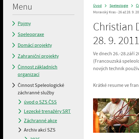
Menu
Úvod
Speleologie
Č
>
>
Moravský Kras - 26 až 28. 9. 2
Christian 
Pojmy
Speleopraxe
28. 9. 201
Domácí projekty
Ve dnech 26.-28.září 2
Zahraniční projekty
(Francouzská speleolo
Činnost základních
nových technik používa
organizací
Činnost Speleologické
Krátké resume ve fra
záchranné služby
úvod o SZS ČSS
Lezecké trenažéry SRT
Záchranné akce
Archiv akcí SZS