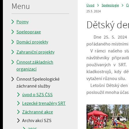
Menu
Úvod
Speleologie
Č
>
>
25.5. 2024
Dětský den
Pojmy
Speleopraxe
Dne 25. 5. 2024 se
Domácí projekty
pořádaného místními 
V rámci našeho stan
Zahraniční projekty
návštěvníky připravi
Činnost základních
používaných v SRT. 
organizací
kladkostrojů, kdy dě
vytažení různou sílu.
Činnost Speleologické
Letošní Dětský den 
záchranné služby
posloužil mnoha účas
úvod o SZS ČSS
Lezecké trenažéry SRT
Záchranné akce
Archiv akcí SZS