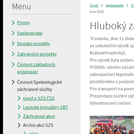
Menu
Úvod
Speleologie
Č
>
>
kras 2026
Hluboký z
Pojmy
Speleopraxe
V sobotu, dne 11.dub
Domácí projekty
se uskutečnil výcvik s
Královehradecký).
Zahraniční projekty
Pro výcvik byla zvolen
Činnost základních
Průběh: všichni zúčast
organizací
zabezpečení tepelnéh
postiženého z podze
Činnost Speleologické
Pro transport na povr
záchranné služby
Prezentace osobní vý
úvod o SZS ČSS
Vyhodnocení cvičení.
Lezecké trenažéry SRT
Záchranné akce
Archiv akcí SZS