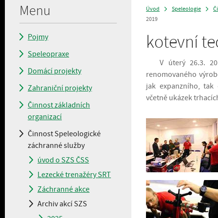
Menu
Úvod
Speleologie
Č
>
>
2019
kotevní te
Pojmy
Speleopraxe
V úterý 26.3. 2019 
Domácí projekty
renomovaného výrobce 
jak expanzního, tak 
Zahraniční projekty
včetně ukázek trhacíc
Činnost základních
organizací
Činnost Speleologické
záchranné služby
úvod o SZS ČSS
Lezecké trenažéry SRT
Záchranné akce
Archiv akcí SZS