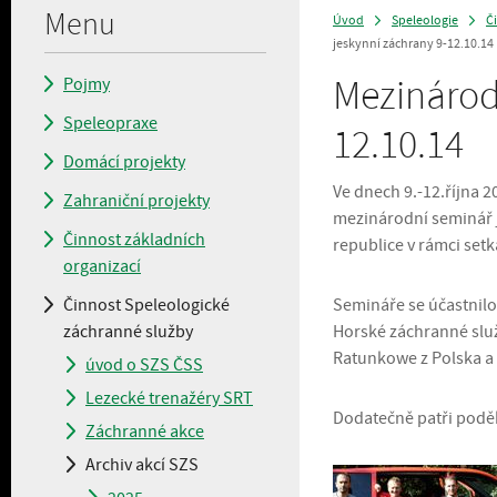
Menu
Úvod
Speleologie
Č
>
>
jeskynní záchrany 9-12.10.14
Mezinárod
Pojmy
Speleopraxe
12.10.14
Domácí projekty
Ve dnech 9.-12.října
Zahraniční projekty
mezinárodní seminář j
Činnost základních
republice v rámci setk
organizací
Činnost Speleologické
Semináře se účastnilo
záchranné služby
Horské záchranné služ
Ratunkowe z Polska a
úvod o SZS ČSS
Lezecké trenažéry SRT
Dodatečně patři podě
Záchranné akce
Archiv akcí SZS