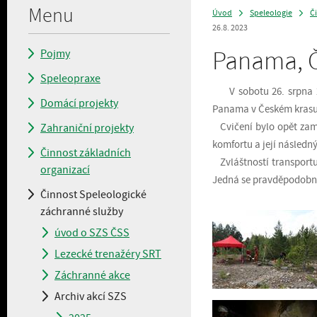
Menu
Úvod
Speleologie
Č
>
>
26.8. 2023
Panama, Če
Pojmy
Speleopraxe
V sobotu 26. srpna 20
Domácí projekty
Panama v Českém krasu
Cvičení bylo opět zaměř
Zahraniční projekty
komfortu a její následný
Činnost základních
Zvláštností transportu 
organizací
Jedná se pravděpodobně 
Činnost Speleologické
záchranné služby
úvod o SZS ČSS
Lezecké trenažéry SRT
Záchranné akce
Archiv akcí SZS