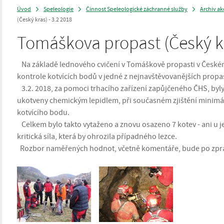
Úvod
Speleologie
Činnost Speleologické záchranné služby
Archiv ak
>
>
>
(Český kras) - 3.2 2018
Tomáškova propast (Český kr
Na základě lednového cvičení v Tomáškově propasti v České
kontrole kotvících bodů v jedné z nejnavštěvovanějších propa
3.2. 2018, za pomoci trhacího zařízení zapůjčeného ČHS, byly
ukotveny chemickým lepidlem, při současném zjištění minimál
kotvícího bodu.
Celkem bylo takto vytaženo a znovu osazeno 7 kotev - ani u
kritická síla, která by ohrozila případného lezce.
Rozbor naměřených hodnot, včetně komentáře, bude po zpra