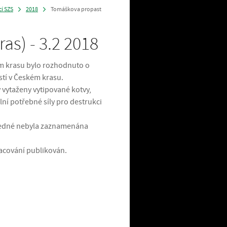
cí SZS
2018
Tomáškova propast
>
>
as) - 3.2 2018
m krasu bylo rozhodnuto o
stí v Českém krasu.
 vytaženy vytipované kotvy,
ní potřebné síly pro destrukci
 jedné nebyla zaznamenána
cování publikován.