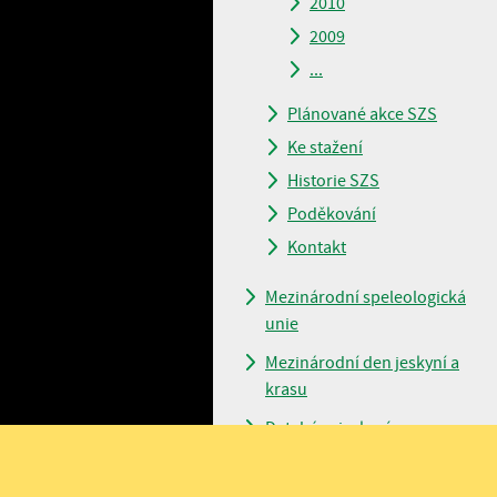
2010
2009
...
Plánované akce SZS
Ke stažení
Historie SZS
Poděkování
Kontakt
Mezinárodní speleologická
unie
Mezinárodní den jeskyní a
krasu
Databáze jeskyní