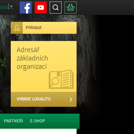
Facebook
Youtube
Hledat
Košík
uage
▼
Přihlásit
Adresář
základních
organizací
VYBRAT LOKALITU
PARTNEŘI
E-SHOP