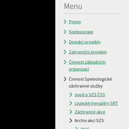
Menu
Pojmy
Speleopraxe
Domácí projekty
Zahraniční projekty
Činnost základních
organizací
Činnost Speleologické
záchranné služby
úvod o SZS ČSS
Lezecké trenažéry SRT
Záchranné akce
Archiv akcí SZS