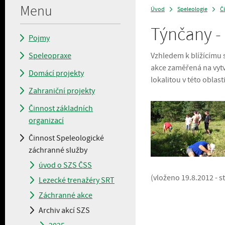
Menu
Úvod
Speleologie
Č
>
>
Týnčany - 
Pojmy
Speleopraxe
Vzhledem k blížícímu 
akce zaměřená na vytv
Domácí projekty
lokalitou v této oblast
Zahraniční projekty
Činnost základních
organizací
Činnost Speleologické
záchranné služby
úvod o SZS ČSS
(vloženo 19.8.2012 - s
Lezecké trenažéry SRT
Záchranné akce
Archiv akcí SZS